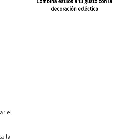
Combina estilos a tu gusto con la
decoración ecléctica
Y
ar el
za la