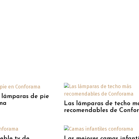
 lámparas de pie
ma
Las lámparas de techo m
recomendables de Confo
eble tv de
Las mejores camas infanti