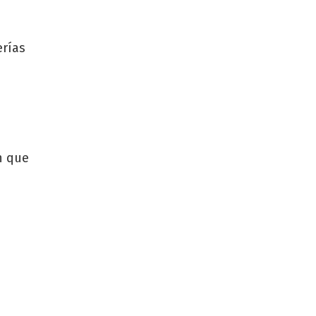
erías
n que