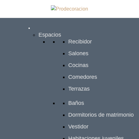
S
a
l
t
a
Espacios
r
Recibidor
a
Salones
l
c
Cocinas
o
Comedores
n
t
Terrazas
e
n
Baños
i
Dormitorios de matrimonio
d
o
Vestidor
Habitaciones juveniles