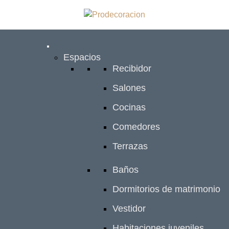
S
a
l
t
a
Espacios
r
Recibidor
a
Salones
l
c
Cocinas
o
Comedores
n
t
Terrazas
e
n
Baños
i
Dormitorios de matrimonio
d
o
Vestidor
Habitaciones juveniles