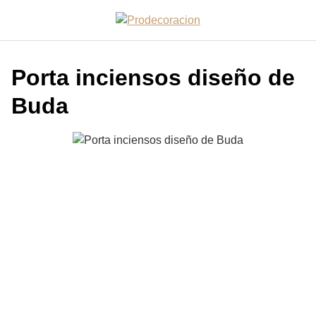
S
a
l
t
Porta inciensos diseño de
a
r
Buda
a
l
c
o
n
t
e
n
i
d
o