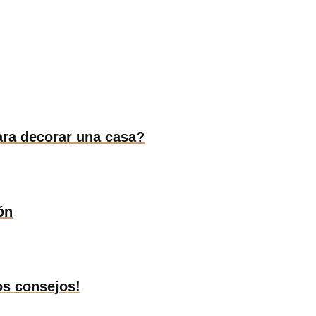
ara decorar una casa?
ón
os consejos!