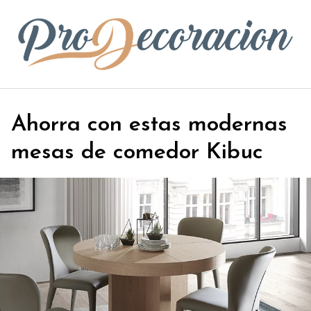
S
a
l
t
a
r
a
Ahorra con estas modernas
l
c
mesas de comedor Kibuc
o
n
t
e
n
i
d
o