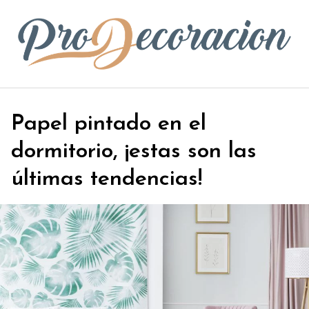
S
a
l
t
a
r
a
Papel pintado en el
l
c
dormitorio, ¡estas son las
o
n
últimas tendencias!
t
e
n
i
d
o